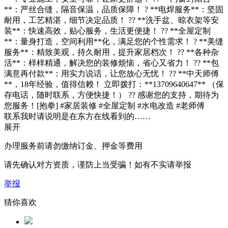
**：严丝合缝，隔音保温，品质保障！ ? **电焊服务**：坚固
耐用，工艺精湛，细节决定品质！ ?? **洗手盆、晾衣架等安
装**：快速高效，贴心服务，生活更便捷！ ?? **全屋定制
**：量身打造，空间利用**化，满足您的个性需求！ ? **美缝
服务**：精致美观，持久耐用，提升家居档次！ ?? **各种杂
活**：样样精通，解决您的装修烦恼，省心又省力！ ?? **包
满意再付款**：用实力说话，让您放心无忧！ ?? **中天师傅
**，18年经验，值得信赖！ 立即拨打：**13709640647** （保
存电话，随时联系，方便快捷！） ?? 感谢您的支持，期待为
您服务！[抱拳] #家居装修 #全屋定制 #水电改造 #老师傅
联系我时请说明是在东方在线看到的……
展开
办理服务前请勿缴纳订金、押金等费用
请先确认对方资质，谨防上当受骗！如有不实请举报
举报
猜你喜欢