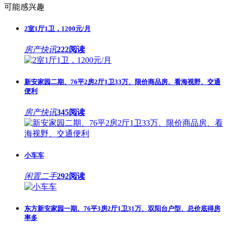
可能感兴趣
2室1厅1卫，1200元/月
房产快讯
222阅读
新安家园二期、76平2房2厅1卫33万、限价商品房、看海视野、交通
便利
房产快讯
345阅读
小车车
闲置二手
292阅读
东方新安家园一期、76平3房2厅1卫31万、双阳台户型、总价底得房
率多