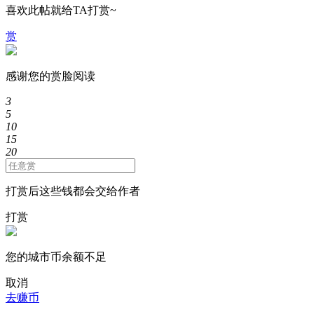
喜欢此帖就给TA打赏~
赏
感谢您的赏脸阅读
3
5
10
15
20
打赏后这些钱都会交给作者
打赏
您的城市币余额不足
取消
去赚币