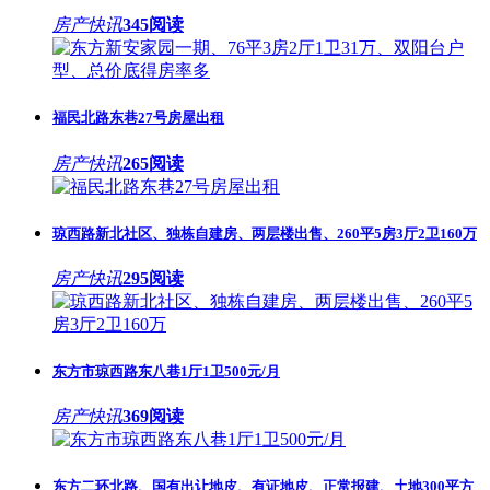
房产快讯
345阅读
福民北路东巷27号房屋出租
房产快讯
265阅读
琼西路新北社区、独栋自建房、两层楼出售、260平5房3厅2卫160万
房产快讯
295阅读
东方市琼西路东八巷1厅1卫500元/月
房产快讯
369阅读
东方二环北路、国有出让地皮、有证地皮、正常报建、土地300平方